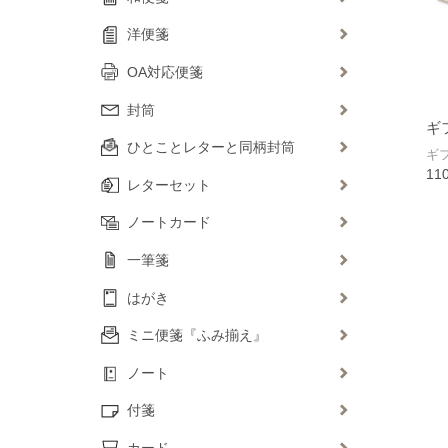
洋便箋
OA対応便箋
封筒
ギ
ひとことレターと同柄封筒
ギ
11
レターセット
ノートカード
一筆箋
はがき
ミニ便箋『ふみ揃え』
ノート
付箋
カード