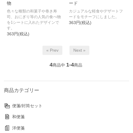
物
ード
色々な種類の和菓子や巻き寿
カジュアルな軽食やデザートフ
司、おにぎり等の人気の食べ物
ードをモチーフにしました。
を1シートに入れたデザインで
363円(税込)
す。
363円(税込)
« Prev
Next »
4
1-4
商品中
商品
商品カテゴリー
便箋/封筒セット
和便箋
洋便箋