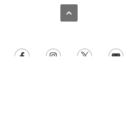
会員登録
配送・送料
ログイン
支払い方法
メルマガ登録・解除
返品・キャンセル
ご利用案内
特定商取引に基づく表記