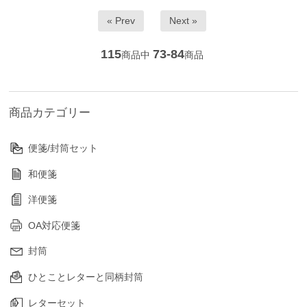
« Prev
Next »
115
73-84
商品中
商品
商品カテゴリー
便箋/封筒セット
和便箋
洋便箋
OA対応便箋
封筒
ひとことレターと同柄封筒
レターセット